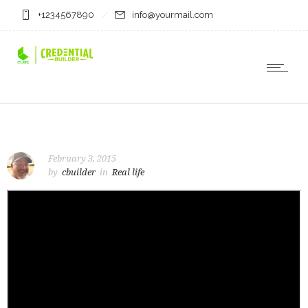
+1234567890
info@yourmail.com
February 3, 2015
by
cbuilder
in
Real life